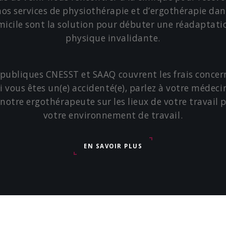
 nos services de physiothérapie et d’ergothérapie dan
micile sont la solution pour débuter une réadaptati
physique invalidante.
s publiques CNESST et SAAQ couvrent les frais conce
 Si vous êtes un(e) accidenté(e), parlez à votre méde
r notre ergothérapeute sur les lieux de votre travail 
votre environnement de travail.
EN SAVOIR PLUS