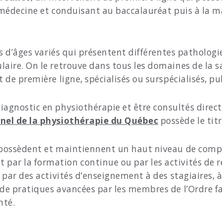
e médecine et conduisant au baccalauréat puis à la ma
les d’âges variés qui présentent différentes patholo
laire. On le retrouve dans tous les domaines de la 
 de première ligne, spécialisés ou surspécialisés, pub
agnostic en physiothérapie et être consultés direct
nel de la physiothérapie du Québec
possède le tit
s possèdent et maintiennent un haut niveau de compé
par la formation continue ou par les activités de 
 par des activités d’enseignement à des stagiaires, à
 de pratiques avancées par les membres de l’Ordre fa
nté.